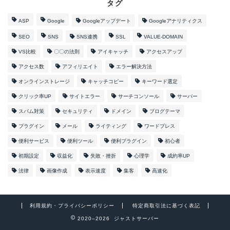
タグ
ASP
Google
Googleアップデート
Googleアナリティクス
SEO
SNS
SNS連携
SSL
VALUE-DOMAIN
VS比較
〇〇の法則
アイキャッチ
アクセスアップ
アクセス数
アフィリエイト
エラー解決方法
オンラインストレージ
キャッチコピー
キーワード選定
クリック率UP
サイトエラー
サーチコンソール
サーバー
スパム対策
セキュリティ
ドメイン
ブログテーマ
プラグイン
メール
ライティング
ワードプレス
便利サービス
便利ツール
便利プラグイン
初心者
初期設定
収益化
失敗・挫折
心理学
成約率UP
法律
画像作成
表示速度
集客
高速化
利用規約・プライバシーポリシー
特定商取引法に基づく表記
2020–2026 ジャストサーバー