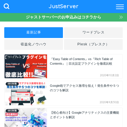
JustServer
ジャストサーバーのお申込みはコチラから
最新記事
ワードプレス
収益化ノウハウ
Plesk（プレスク）
ワードプレス
『Easy Table of Contents』vs『Rich Table of
Contents』｜目次設定プラグインを徹底比較
2020年10月2日
SEO対策
Google砲でアクセス激増を狙え！発生条件や５つ
のコツを解説
2020年9月30日
SEO対策
【初心者向け】Googleアナリティクスの主要機能
とポイントを解説