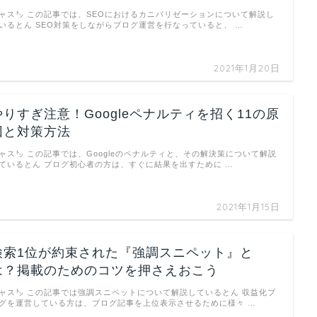
ャス㌧ この記事では、SEOにおけるカニバリゼーションについて解説し
いるとん SEO対策をしながらブログ運営を行なっていると、 …
2021年1月20日
やりすぎ注意！Googleペナルティを招く11の原
因と対策方法
ャス㌧ この記事では、Googleのペナルティと、その解決策について解説
ているとん ブログ初心者の方は、すぐに結果を出すために …
2021年1月15日
検索1位が約束された『強調スニペット』と
は？掲載のためのコツを押さえおこう
ャス㌧ この記事では強調スニペットについて解説しているとん 収益化ブ
グを運営している方は、ブログ記事を上位表示させるために様々 …