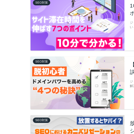
SEO対策
ジ
い
SEO対策
訣
ジ
解
SEO対策