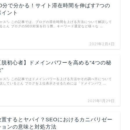
10分で分かる！サイト滞在時間を伸ばす7つの
ポイント
ャス㌧ この記事では、ブログの滞在時間を上げる方法について解説して
るとん ブログのSEO対策を行う際、キーワード選定など様々な …
2021年2月4日
【脱初心者】ドメインパワーを高める“4つの秘
”
ャス㌧ この記事ではドメインパワーを上げる方法やその調べ方について
説しているとん ブログを上位表示させるためには「ドメインパワ …
2021年1月29日
放置するとヤバイ？SEOにおけるカニバリゼー
ションの意味と対処方法