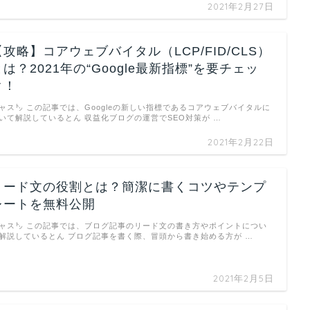
2021年2月27日
【攻略】コアウェブバイタル（LCP/FID/CLS）
とは？2021年の“Google最新指標”を要チェッ
ク！
ャス㌧ この記事では、Googleの新しい指標であるコアウェブバイタルに
いて解説しているとん 収益化ブログの運営でSEO対策が …
2021年2月22日
リード文の役割とは？簡潔に書くコツやテンプ
レートを無料公開
ャス㌧ この記事では、ブログ記事のリード文の書き方やポイントについ
解説しているとん ブログ記事を書く際、冒頭から書き始める方が …
2021年2月5日