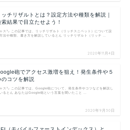
リッチリザルトとは？設定方法や種類を解説｜
検索結果で目立たせよう！
ャス㌧ この記事では、リッチリザルト（リッチスニペット）について設
方法や種類、書き方を解説しているとん リッチリザルト（リッチ …
2020年11月4日
Google砲でアクセス激増を狙え！発生条件や５
つのコツを解説
ャス㌧ この記事では、Google砲について、発生条件やコツなどを解説し
いるとん あなたはGoogle砲という言葉を聞いたこと …
2020年9月30日
MFI（モバイルファーストインデックス）と