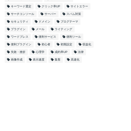
キーワード選定
クリック率UP
サイトエラー
サーチコンソール
サーバー
スパム対策
セキュリティ
ドメイン
ブログテーマ
プラグイン
メール
ライティング
ワードプレス
便利サービス
便利ツール
便利プラグイン
初心者
初期設定
収益化
失敗・挫折
心理学
成約率UP
法律
画像作成
表示速度
集客
高速化