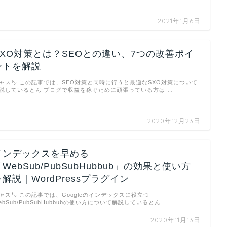
2021年1月6日
SXO対策とは？SEOとの違い、7つの改善ポイ
ントを解説
ャス㌧ この記事では、SEO対策と同時に行うと最適なSXO対策について
説しているとん ブログで収益を稼ぐために頑張っている方は …
2020年12月23日
インデックスを早める
WebSub/PubSubHubbub」の効果と使い方
を解説｜WordPressプラグイン
ャス㌧ この記事では、Googleのインデックスに役立つ
ebSub/PubSubHubbubの使い方について解説しているとん …
2020年11月13日