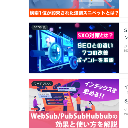
SEO対策
ジ
解
ワードプレス
「
ジ
W