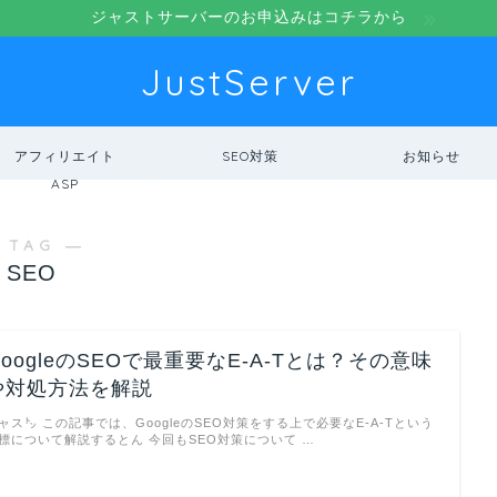
ジャストサーバーのお申込みはコチラから
JustServer
アフィリエイト
SEO対策
お知らせ
ASP
 TAG ―
SEO
GoogleのSEOで最重要なE-A-Tとは？その意味
や対処方法を解説
ャス㌧ この記事では、GoogleのSEO対策をする上で必要なE-A-Tという
標について解説するとん 今回もSEO対策について …