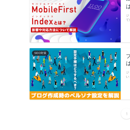
ジ
て
SEO対策
ジ
い
1