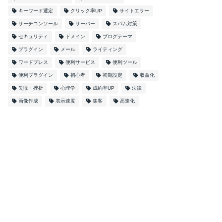
キーワード選定
クリック率UP
サイトエラー
サーチコンソール
サーバー
スパム対策
セキュリティ
ドメイン
ブログテーマ
プラグイン
メール
ライティング
ワードプレス
便利サービス
便利ツール
便利プラグイン
初心者
初期設定
収益化
失敗・挫折
心理学
成約率UP
法律
画像作成
表示速度
集客
高速化