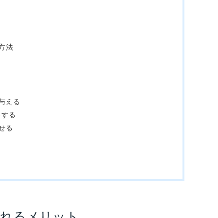
方法
与える
をする
せる
されるメリット