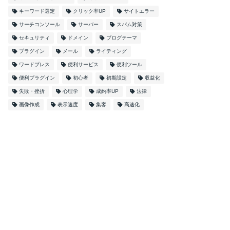
キーワード選定
クリック率UP
サイトエラー
サーチコンソール
サーバー
スパム対策
セキュリティ
ドメイン
ブログテーマ
プラグイン
メール
ライティング
ワードプレス
便利サービス
便利ツール
便利プラグイン
初心者
初期設定
収益化
失敗・挫折
心理学
成約率UP
法律
画像作成
表示速度
集客
高速化