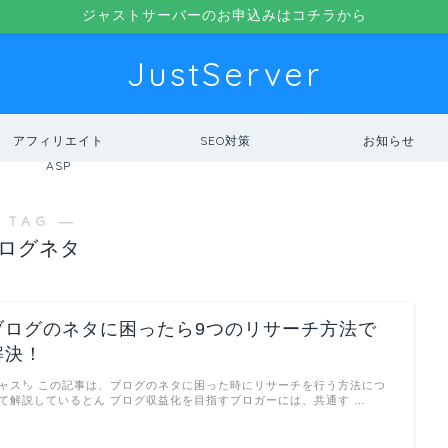
ジャストサーバーのお申込みはコチラから
JustServer
アフィリエイト
SEO対策
お知らせ
ASP
 TAG ―
ログネタ
ブログのネタに困ったら9つのリサーチ方法で
解決！
ャス㌧ この記事は、ブログのネタに困った時にリサーチを行う方法につ
て解説しているとん ブログ収益化を目指すブロガーには、共通す …