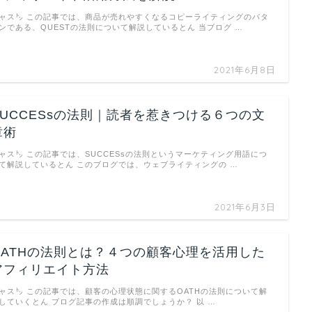
ャス㌧ この記事では、商品が売れやすくなるコピーライティングのパタ
ンである、QUESTの法則について解説しているとん 当ブログ …
2021年6月8日
SUCCESsの法則｜読者を惹きつける６つの文
章術
ャス㌧ この記事では、SUCCESsの法則というマーケティング用語につ
て解説しているとん このブログでは、ウェブライティングの …
2021年6月3日
OATHの法則とは？４つの顧客心理を活用した
アフィリエイト方法
ャス㌧ この記事では、顧客の心理状態に関するOATHの法則について解
していくとん ブログ記事の作成は順調でしょうか？ 以 …