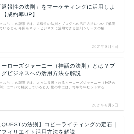
「返報性の法則」をマーケティングに活用しよ
う【成約率UP】
ャス㌧ この記事では、返報性の法則とブログへの活用方法について解説
ているとん 今回もネットビジネスに活用できる法則シリーズの解 …
2021年8月4日
ヒーローズジャーニー（神話の法則）とは？ブ
ログビジネスへの活用方法を解説
ャス㌧ この記事では、人々に共感されるヒーローズジャーニー（神話の
則）について解説しているとん 世の中には、毎年毎年ヒットする …
2021年8月3日
【QUESTの法則】コピーライティングの定石｜
アフィリエイト活用方法を解説