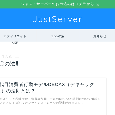
ジャストサーバーのお申込みはコチラから
JustServer
アフィリエイト
SEO対策
お知らせ
ASP
 TAG ―
〇の法則
3代目消費者行動モデルDECAX（デキャック
ス）の法則とは？
ャス㌧ この記事では、消費者行動モデルのDECAXの法則について解説し
いるとん しばらくオンラインストレージの記事が続きまし …