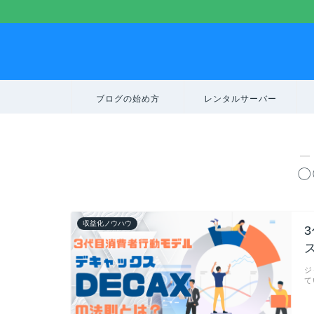
ブログの始め方
レンタルサーバー
―
〇
収益化ノウハウ
ジ
て