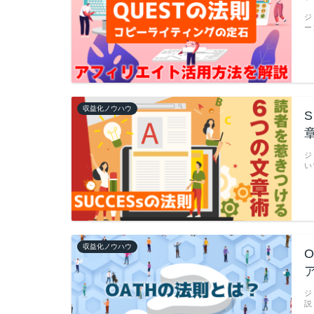
ジ
ー
収益化ノウハウ
ジ
い
収益化ノウハウ
ジ
説