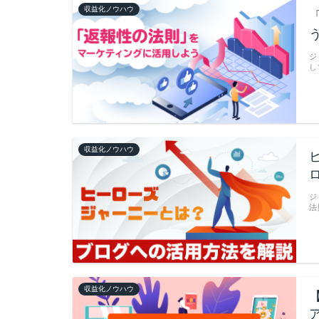
収益化ノウハウ
ジ
し
収益化ノウハウ
ジ
法
収益化ノウハウ