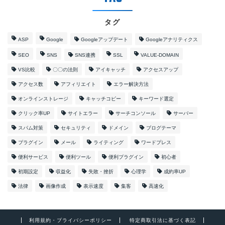
タグ
ASP
Google
Googleアップデート
Googleアナリティクス
SEO
SNS
SNS連携
SSL
VALUE-DOMAIN
VS比較
〇〇の法則
アイキャッチ
アクセスアップ
アクセス数
アフィリエイト
エラー解決方法
オンラインストレージ
キャッチコピー
キーワード選定
クリック率UP
サイトエラー
サーチコンソール
サーバー
スパム対策
セキュリティ
ドメイン
ブログテーマ
プラグイン
メール
ライティング
ワードプレス
便利サービス
便利ツール
便利プラグイン
初心者
初期設定
収益化
失敗・挫折
心理学
成約率UP
法律
画像作成
表示速度
集客
高速化
利用規約・プライバシーポリシー
特定商取引法に基づく表記