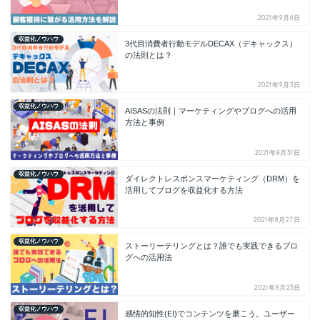
2021年9月6日
収益化ノウハウ
3代目消費者行動モデルDECAX（デキャックス）
の法則とは？
2021年9月3日
収益化ノウハウ
AISASの法則｜マーケティングやブログへの活用
方法と事例
2021年8月31日
収益化ノウハウ
ダイレクトレスポンスマーケティング（DRM）を
活用してブログを収益化する方法
2021年8月27日
収益化ノウハウ
ストーリーテリングとは？誰でも実践できるブロ
グへの活用法
2021年8月23日
収益化ノウハウ
感情的知性(EI)でコンテンツを磨こう。ユーザー