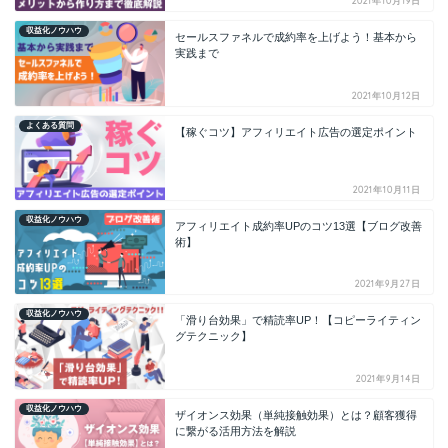
2021年10月19日
収益化ノウハウ
セールスファネルで成約率を上げよう！基本から
実践まで
2021年10月12日
よくある質問
【稼ぐコツ】アフィリエイト広告の選定ポイント
2021年10月11日
収益化ノウハウ
アフィリエイト成約率UPのコツ13選【ブログ改善
術】
2021年9月27日
収益化ノウハウ
「滑り台効果」で精読率UP！【コピーライティン
グテクニック】
2021年9月14日
収益化ノウハウ
ザイオンス効果（単純接触効果）とは？顧客獲得
に繋がる活用方法を解説