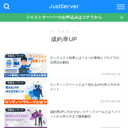
JustServer
ジャストサーバーのお申込みはコチラから
― TAG ―
成約率UP
収益化ノウハウ
サンクコスト効果とは？５つの事例とブログでの
活用法を解説
2021年12月7日
収益化ノウハウ
ランディングページとは？売れるLPの作り方やポ
イント
2021年10月25日
収益化ノウハウ
成約率UPに欠かせないステップメールとは？メリ
ットから作り方まで徹底解説