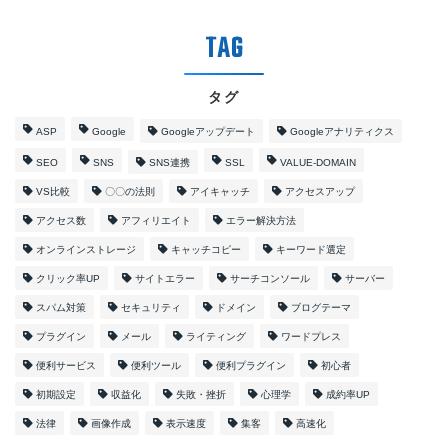
タグ
ASP
Google
Googleアップデート
Googleアナリティクス
SEO
SNS
SNS連携
SSL
VALUE-DOMAIN
VS比較
〇〇の法則
アイキャッチ
アクセスアップ
アクセス数
アフィリエイト
エラー解決方法
オンラインストレージ
キャッチコピー
キーワード選定
クリック率UP
サイトエラー
サーチコンソール
サーバー
スパム対策
セキュリティ
ドメイン
ブログテーマ
プラグイン
メール
ライティング
ワードプレス
便利サービス
便利ツール
便利プラグイン
初心者
初期設定
収益化
失敗・挫折
心理学
成約率UP
法律
画像作成
表示速度
集客
高速化